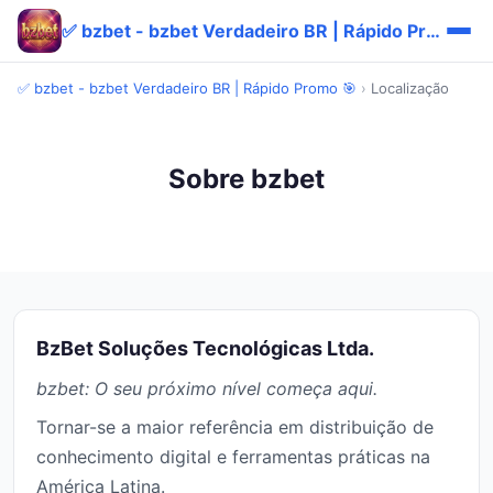
✅ bzbet - bzbet Verdadeiro BR | Rápido Promo 🎯
✅ bzbet - bzbet Verdadeiro BR | Rápido Promo 🎯
›
Localização
Sobre bzbet
BzBet Soluções Tecnológicas Ltda.
bzbet: O seu próximo nível começa aqui.
Tornar-se a maior referência em distribuição de
conhecimento digital e ferramentas práticas na
América Latina.