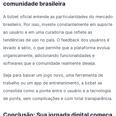
comunidade brasileira
A bzbet oficial entende as particularidades do mercado
brasileiro. Por isso, investe constantemente em suporte
ao usuário e em uma curadoria que reflete as
tendências de uso no país. O feedback dos usuários é
levado a sério, o que permite que a plataforma evolua
organicamente, adicionando funcionalidades e
softwares que a comunidade realmente deseja.
Seja para baixar um jogo novo, uma ferramenta de
trabalho ou um app de entretenimento, a bzbet se
consolida como a ponte entre o usuário e a tecnologia
de ponta, sem complicações e com total transparência.
Conclusão: Sua jornada digital começa