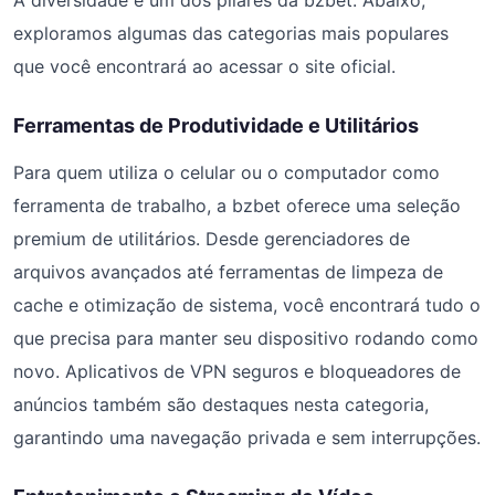
A diversidade é um dos pilares da bzbet. Abaixo,
exploramos algumas das categorias mais populares
que você encontrará ao acessar o site oficial.
Ferramentas de Produtividade e Utilitários
Para quem utiliza o celular ou o computador como
ferramenta de trabalho, a bzbet oferece uma seleção
premium de utilitários. Desde gerenciadores de
arquivos avançados até ferramentas de limpeza de
cache e otimização de sistema, você encontrará tudo o
que precisa para manter seu dispositivo rodando como
novo. Aplicativos de VPN seguros e bloqueadores de
anúncios também são destaques nesta categoria,
garantindo uma navegação privada e sem interrupções.