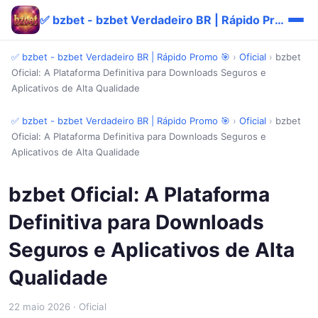
✅ bzbet - bzbet Verdadeiro BR | Rápido Promo 🎯
✅ bzbet - bzbet Verdadeiro BR | Rápido Promo 🎯
›
Oficial
›
bzbet
Oficial: A Plataforma Definitiva para Downloads Seguros e
Aplicativos de Alta Qualidade
✅ bzbet - bzbet Verdadeiro BR | Rápido Promo 🎯
›
Oficial
›
bzbet
Oficial: A Plataforma Definitiva para Downloads Seguros e
Aplicativos de Alta Qualidade
bzbet Oficial: A Plataforma
Definitiva para Downloads
Seguros e Aplicativos de Alta
Qualidade
22 maio 2026
· Oficial