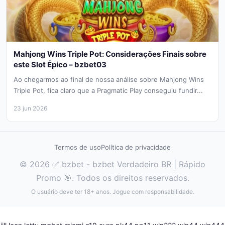
Mahjong Wins Triple Pot: Considerações Finais sobre
este Slot Épico – bzbet03
Ao chegarmos ao final de nossa análise sobre Mahjong Wins
Triple Pot, fica claro que a Pragmatic Play conseguiu fundir...
23 jun 2026
Termos de uso
Política de privacidade
© 2026 ✅ bzbet - bzbet Verdadeiro BR | Rápido
Promo 🎯. Todos os direitos reservados.
O usuário deve ter 18+ anos. Jogue com responsabilidade.