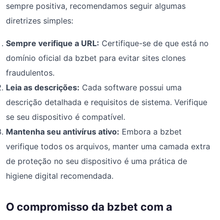
sempre positiva, recomendamos seguir algumas
diretrizes simples:
Sempre verifique a URL:
Certifique-se de que está no
domínio oficial da bzbet para evitar sites clones
fraudulentos.
Leia as descrições:
Cada software possui uma
descrição detalhada e requisitos de sistema. Verifique
se seu dispositivo é compatível.
Mantenha seu antivírus ativo:
Embora a bzbet
verifique todos os arquivos, manter uma camada extra
de proteção no seu dispositivo é uma prática de
higiene digital recomendada.
O compromisso da bzbet com a