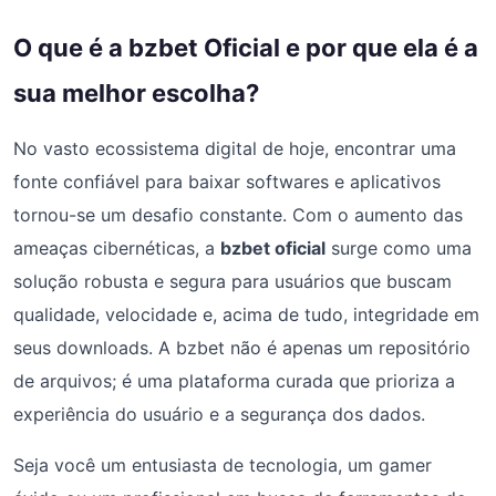
O que é a bzbet Oficial e por que ela é a
sua melhor escolha?
No vasto ecossistema digital de hoje, encontrar uma
fonte confiável para baixar softwares e aplicativos
tornou-se um desafio constante. Com o aumento das
ameaças cibernéticas, a
bzbet oficial
surge como uma
solução robusta e segura para usuários que buscam
qualidade, velocidade e, acima de tudo, integridade em
seus downloads. A bzbet não é apenas um repositório
de arquivos; é uma plataforma curada que prioriza a
experiência do usuário e a segurança dos dados.
Seja você um entusiasta de tecnologia, um gamer