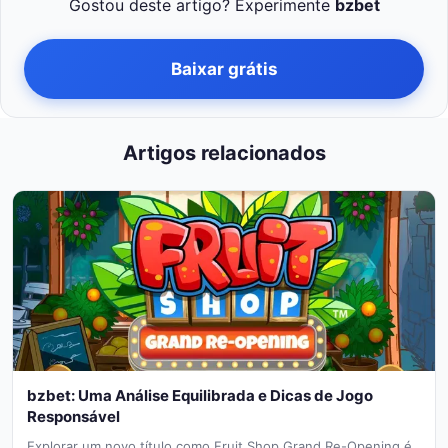
Gostou deste artigo? Experimente
bzbet
Baixar grátis
Artigos relacionados
bzbet: Uma Análise Equilibrada e Dicas de Jogo
Responsável
Explorar um novo título como Fruit Shop Grand Re-Opening é