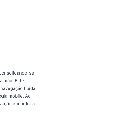
 consolidando-se
a mão. Este
 navegação fluida
ogia mobile. Ao
vação encontra a