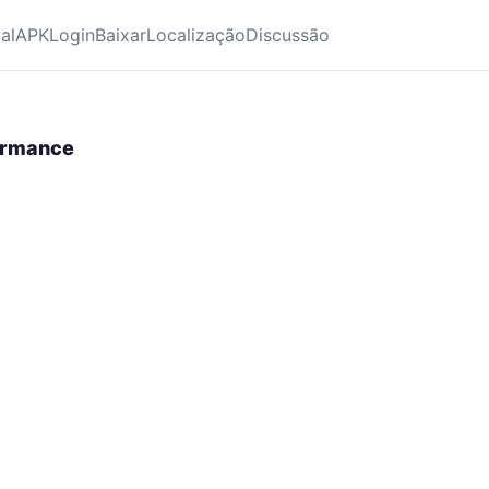
ial
APK
Login
Baixar
Localização
Discussão
formance