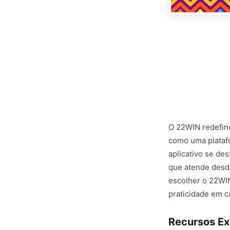
O 22WIN redefine
como uma plataf
aplicativo se de
que atende desde
escolher o 22WIN
praticidade em c
Recursos Ex