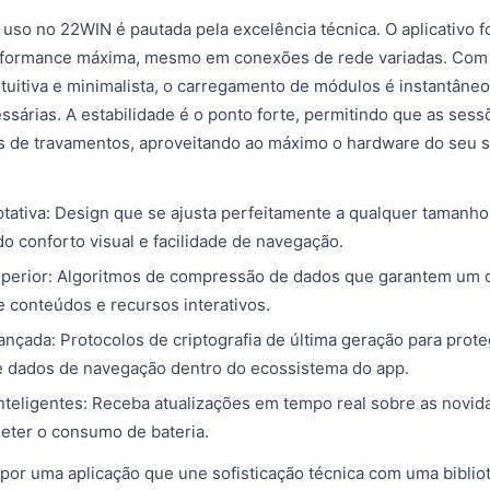
 uso no 22WIN é pautada pela excelência técnica. O aplicativo f
erformance máxima, mesmo em conexões de rede variadas. Com
intuitiva e minimalista, o carregamento de módulos é instantâne
sárias. A estabilidade é o ponto forte, permitindo que as ses
res de travamentos, aproveitando ao máximo o hardware do seu
ptativa: Design que se ajusta perfeitamente a qualquer tamanho 
o conforto visual e facilidade de navegação.
uperior: Algoritmos de compressão de dados que garantem um
e conteúdos e recursos interativos.
nçada: Protocolos de criptografia de última geração para prot
e dados de navegação dentro do ecossistema do app.
Inteligentes: Receba atualizações em tempo real sobre as novi
ter o consumo de bateria.
por uma aplicação que une sofisticação técnica com uma biblio