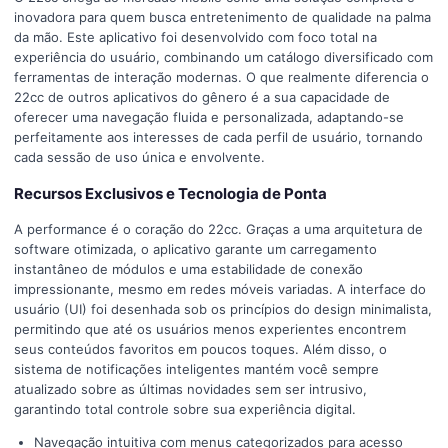
inovadora para quem busca entretenimento de qualidade na palma
da mão. Este aplicativo foi desenvolvido com foco total na
experiência do usuário, combinando um catálogo diversificado com
ferramentas de interação modernas. O que realmente diferencia o
22cc de outros aplicativos do gênero é a sua capacidade de
oferecer uma navegação fluida e personalizada, adaptando-se
perfeitamente aos interesses de cada perfil de usuário, tornando
cada sessão de uso única e envolvente.
Recursos Exclusivos e Tecnologia de Ponta
A performance é o coração do 22cc. Graças a uma arquitetura de
software otimizada, o aplicativo garante um carregamento
instantâneo de módulos e uma estabilidade de conexão
impressionante, mesmo em redes móveis variadas. A interface do
usuário (UI) foi desenhada sob os princípios do design minimalista,
permitindo que até os usuários menos experientes encontrem
seus conteúdos favoritos em poucos toques. Além disso, o
sistema de notificações inteligentes mantém você sempre
atualizado sobre as últimas novidades sem ser intrusivo,
garantindo total controle sobre sua experiência digital.
Navegação intuitiva com menus categorizados para acesso