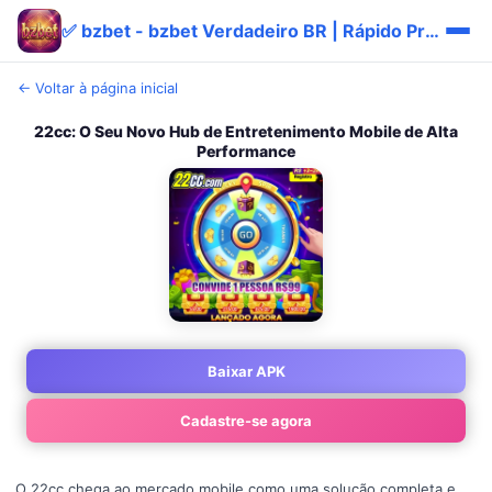
✅ bzbet - bzbet Verdadeiro BR | Rápido Promo 🎯
← Voltar à página inicial
22cc: O Seu Novo Hub de Entretenimento Mobile de Alta
Performance
Baixar APK
Cadastre-se agora
O 22cc chega ao mercado mobile como uma solução completa e